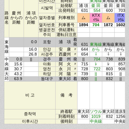
이전시간
前時刻
東海線
東海線
東海線
始発駅
浦 項
釜 田
釜 田
釜 田
시발역
出発時刻
631
554
600
703
路
慶 州
浦 項
KTX
ITX
線
からの
からの
열차종별
列車種別
ム
ム
ｲｳﾑ
ﾏｳﾑ
名
距離
距離
열차번호
列車番号
1894
704
1872
1602
병결운전
併結運転
주의
運転日注意
着
0.0
포항
浦 項
東
発
631
東海線
東海線
東海線
海
16.0
안강
安 康
〃
644
から
から
から
線
26.8
서경주
西慶州
〃
654
⇩
⇩
⇩
0.0
||
경주
慶 州
発
||
704
738
839
中
央
15.6
아화
阿 火
〃
715
ﾚ
ﾚ
857
線
30.7
영천
永 川
〃
728
722
803
908
大
43.2
하양
河 陽
〃
739
||
815
||
邱
63.9
동대구
東大邱
着
800
||
832
||
비 고
備 考
終着駅
東大邱
ソウル
東大邱
清凉里
종착역
到着時刻
800
1019
832
1256
이후시간
後時刻
中央線
中央線