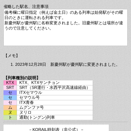
省略した駅名、注意事項
備考欄に曜日指定（例えば金土日）のある列車は始発駅がその曜
日のときに運転される列車です。
新慶州駅が慶州駅に名称変更されました。旧慶州駅とは場所が違
うので注意してください。
【メモ】
2023年12月28日 新慶州駅が慶州駅に変更されました。
【列車種別の説明】
KTX
KTX、KTXサンチョン
SRT
SRT（SR運行・水西平沢高速線経由）
セ
ITXセマウル
セ
セマウル号
セ
ITX青春
ム
ムグンファ号
ヌ
ヌリロ
ト
通勤(トングン)列車
－
KORAIL時刻表（非公式）
－