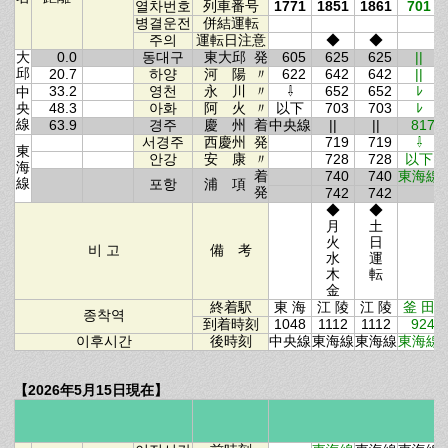
열차번호
列車番号
1771
1851
1861
701
병결운전
併結運転
주의
運転日注意
◆
◆
大
0.0
동대구
東大邱
発
605
625
625
||
邱
20.7
하양
河 陽
〃
622
642
642
||
33.2
영천
永 川
〃
⇩
652
652
ﾚ
中
央
48.3
아화
阿 火
〃
以下
703
703
ﾚ
線
63.9
경주
慶 州
着
中央線
||
||
817
서경주
西慶州
発
719
719
⇩
東
안강
安 康
〃
728
728
以下
海
着
740
740
東海線
線
포항
浦 項
発
742
742
◆
◆
月
土
火
日
비 고
備 考
水
運
木
転
金
終着駅
東 海
江 陵
江 陵
釜 田
종착역
到着時刻
1048
1112
1112
924
이후시간
後時刻
中央線
東海線
東海線
東海線
【2026年5月15日現在】