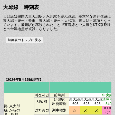
大邱線 時刻表
大邱線は韓国の東大邱駅と永川駅を結ぶ路線。基本的な運行体系は
東大邱－慶州－釜田、東大邱－慶州－太和項、東大邱－浦項となっ
ています。慶州駅が移設されたことで東海線と中央線とKTX京釜線
との合流地点が複雑になりました。
【2026年5月15日現在】
이전시간
前時刻
中央線
始発駅
東大邱
東大邱
東大邱
清凉里
시발역
出発時刻
605
625
625
540
路
東大邱
KTX
線
からの
열차종별
列車種別
ム
ヌ
ヌ
ｲｳﾑ
名
距離